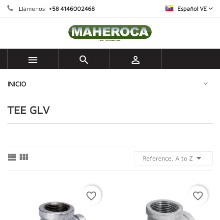
Llámenos:
+58 4146002468
Español VE



INICIO
TEE GLV



Reference, A to Z
favorite_border
favorite_border