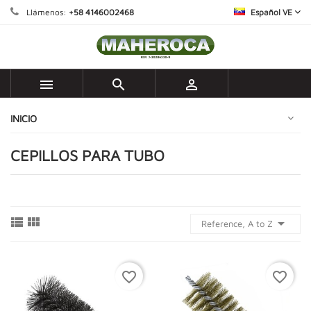
Llámenos:
+58 4146002468
Español VE



INICIO
CEPILLOS PARA TUBO



Reference, A to Z
favorite_border
favorite_border