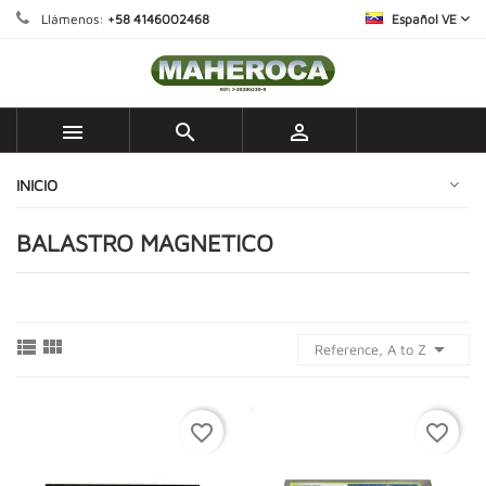
Llámenos:
+58 4146002468
Español VE



INICIO
BALASTRO MAGNETICO



Reference, A to Z
favorite_border
favorite_border