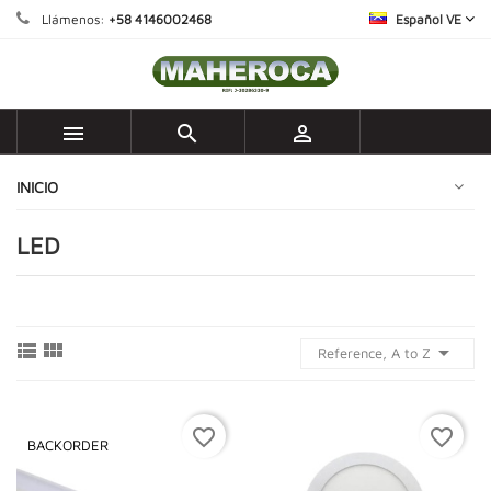
Llámenos:
+58 4146002468
Español VE



INICIO
LED



Reference, A to Z
favorite_border
favorite_border
BACKORDER