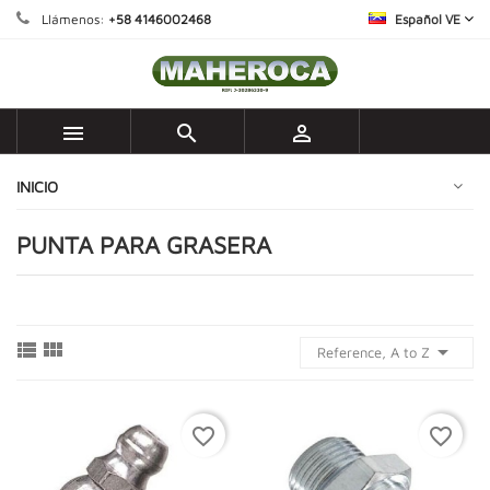
Llámenos:
+58 4146002468
Español VE



INICIO
PUNTA PARA GRASERA



Reference, A to Z
favorite_border
favorite_border