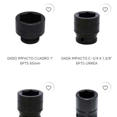
favorite_border
favorite_border
DADO IMPACTO CUADRO 1"
DADA IMPACTO C-3/4 X 1.3/8"
6PTS 65mm
6PTS URREA
favorite_border
favorite_border