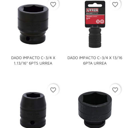
favorite_border
favorite_border
DADO IMPACTO C-3/4 X
DADO IMPACTO C-3/4 X 13/16
1.13/16" 6PTS URREA
6PTA URREA
favorite_border
favorite_border