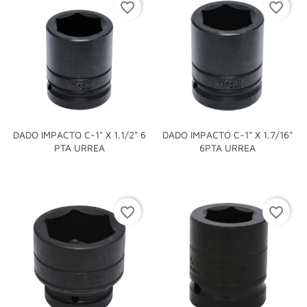
favorite_border
favorite_border
DADO IMPACTO C-1" X 1.1/2" 6
DADO IMPACTO C-1" X 1.7/16"
PTA URREA
6PTA URREA
favorite_border
favorite_border