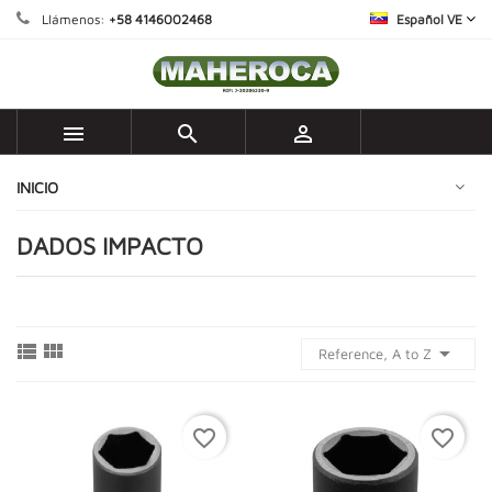
Llámenos:
+58 4146002468
Español VE



INICIO
DADOS IMPACTO



Reference, A to Z
favorite_border
favorite_border