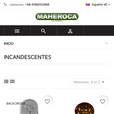
Llámenos:
+58 4146002468
Español VE



INICIO
INCANDESCENTES



Reference, A to Z
favorite_border
favorite_border
BACKORDER