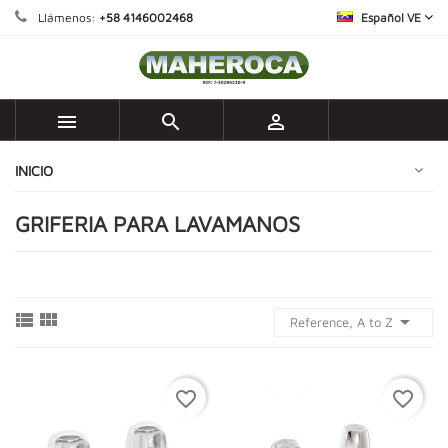
Llámenos:
+58 4146002468
Español VE



INICIO
GRIFERIA PARA LAVAMANOS



Reference, A to Z
favorite_border
favorite_border