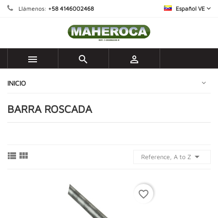
Llámenos:
+58 4146002468
Español VE



INICIO
BARRA ROSCADA



Reference, A to Z
favorite_border