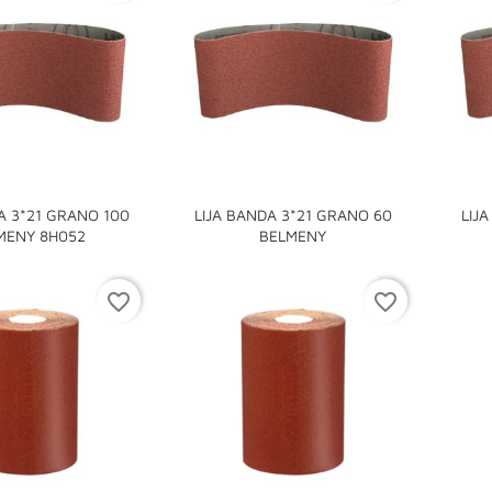
A 3*21 GRANO 100
LIJA BANDA 3*21 GRANO 60
LIJ


MENY 8H052
BELMENY
favorite_border
favorite_border