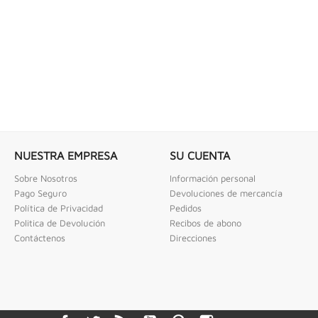
NUESTRA EMPRESA
SU CUENTA
Sobre Nosotros
Información personal
Pago Seguro
Devoluciones de mercancía
Política de Privacidad
Pedidos
Politica de Devolución
Recibos de abono
Contáctenos
Direcciones
Facebook
Twitter
Rss
YouTube
Pinterest
Instagram