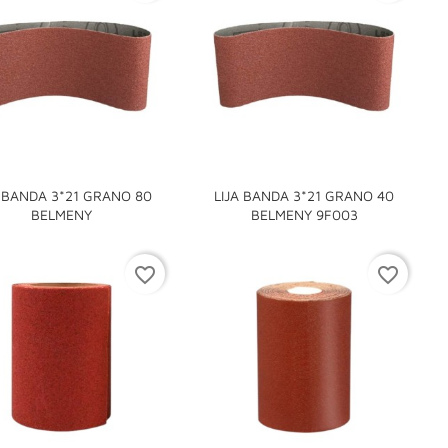
A BANDA 3*21 GRANO 80
LIJA BANDA 3*21 GRANO 40


BELMENY
BELMENY 9F003
favorite_border
favorite_border