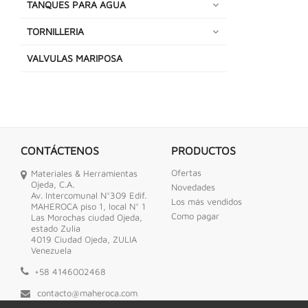
TANQUES PARA AGUA
TORNILLERIA
VALVULAS MARIPOSA
CONTÁCTENOS
PRODUCTOS
Ofertas
Materiales & Herramientas
Ojeda, C.A.
Novedades
Av. Intercomunal N°309 Edif.
Los más vendidos
MAHEROCA piso 1, local N° 1
Como pagar
Las Morochas ciudad Ojeda,
estado Zulia
4019 Ciudad Ojeda, ZULIA
Venezuela
+58 4146002468
contacto@maheroca.com