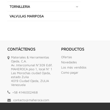
TORNILLERIA
VALVULAS MARIPOSA
CONTÁCTENOS
PRODUCTOS
Ofertas
Materiales & Herramientas
Ojeda, C.A.
Novedades
Av. Intercomunal N°309 Edif.
Los más vendidos
MAHEROCA piso 1, local N° 1
Como pagar
Las Morochas ciudad Ojeda,
estado Zulia
4019 Ciudad Ojeda, ZULIA
Venezuela
+58 4146002468
contacto@maheroca.com