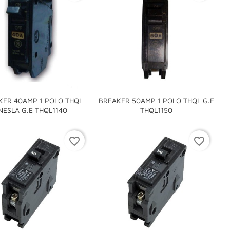
KER 40AMP 1 POLO THQL
BREAKER 50AMP 1 POLO THQL G.E


NESLA G.E THQL1140
THQL1150
favorite_border
favorite_border