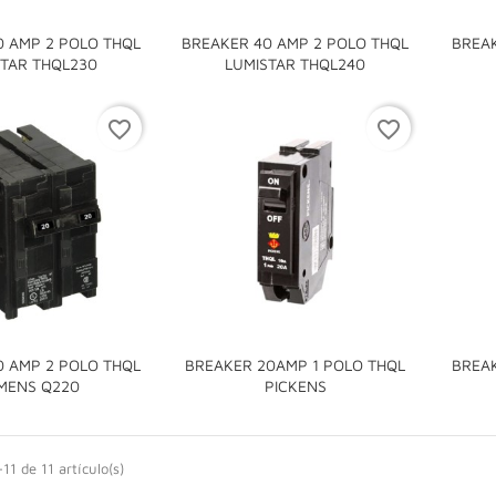
0 AMP 2 POLO THQL
BREAKER 40 AMP 2 POLO THQL
BREAK


STAR THQL230
LUMISTAR THQL240
favorite_border
favorite_border
0 AMP 2 POLO THQL
BREAKER 20AMP 1 POLO THQL
BREAK


EMENS Q220
PICKENS
11 de 11 artículo(s)