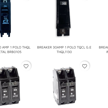
0 AMP 1 POLO THQL
BREAKER 30AMP 1 POLO TQCL G.E
BREA


TAL BRB0105
THQL1130
I
favorite_border
favorite_border