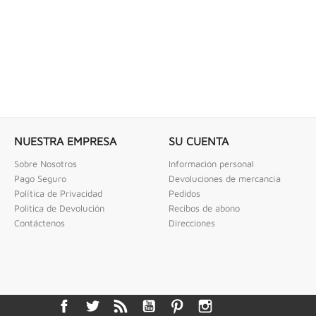
NUESTRA EMPRESA
SU CUENTA
Sobre Nosotros
Información personal
Pago Seguro
Devoluciones de mercancía
Política de Privacidad
Pedidos
Politica de Devolución
Recibos de abono
Contáctenos
Direcciones
Facebook
Twitter
Rss
YouTube
Pinterest
Instagram