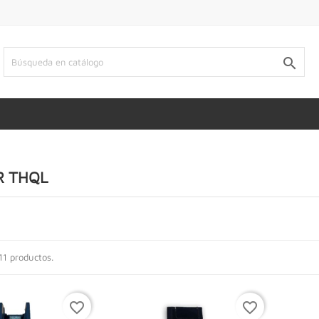

R THQL
11 productos.
favorite_border
favorite_border