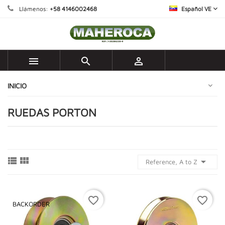
Llámenos:
+58 4146002468
Español VE



INICIO
RUEDAS PORTON



Reference, A to Z
favorite_border
favorite_border
BACKORDER