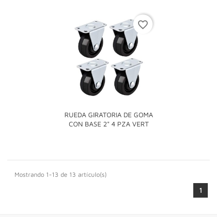
favorite_border
RUEDA GIRATORIA DE GOMA
CON BASE 2" 4 PZA VERT
Mostrando 1-13 de 13 artículo(s)
1