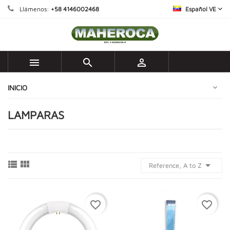
Llámenos:
+58 4146002468
Español VE



INICIO
LAMPARAS



Reference, A to Z
favorite_border
favorite_border