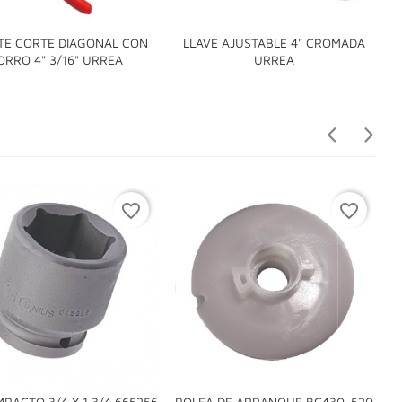
TE CORTE DIAGONAL CON
LLAVE AJUSTABLE 4" CROMADA


ORRO 4" 3/16" URREA
URREA
favorite_border
favorite_border
MPACTO 3/4 X 1.3/4 665256
POLEA DE ARRANQUE BC430-520