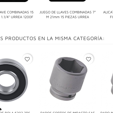
LAVE COMBINADAS 15
JUEGO DE LLAVES COMBINADAS 7"
ALICA


" 1.1/4" URREA 1200F
M 21mm 15 PIEZAS URREA
F
S PRODUCTOS EN LA MISMA CATEGORÍA:
favorite_border
favorite_border

DE BOLA 6202 2RS
DADOS CORTOS DE IMPACTO SAE
DADO I