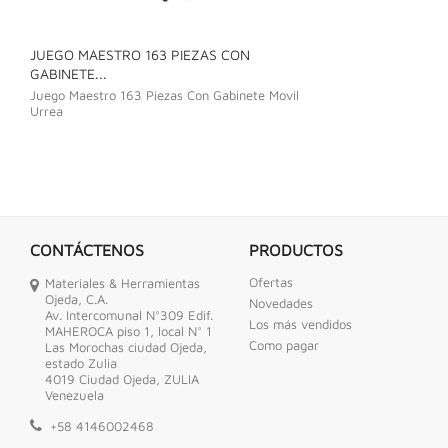
JUEGO MAESTRO 163 PIEZAS CON
JUEGO DE LLAVE
GABINETE...
Juego De Llave C
Juego Maestro 163 Piezas Con Gabinete Movil
Urrea
CONTÁCTENOS
PRODUCTOS
Ofertas
Materiales & Herramientas
Ojeda, C.A.
Novedades
Av. Intercomunal N°309 Edif.
Los más vendidos
MAHEROCA piso 1, local N° 1
Como pagar
Las Morochas ciudad Ojeda,
estado Zulia
4019 Ciudad Ojeda, ZULIA
Venezuela
+58 4146002468