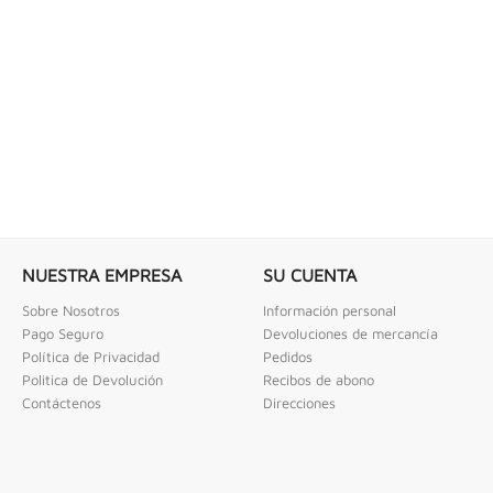
 COMBINADAS DE 1/4" X...
LLAVE DE GOLPE 3" ACODADA 12PT
ombinadas De 1/4" X 2" Urrea
Llave De Golpe 3" Acodada 12Pts Urrea
NUESTRA EMPRESA
SU CUENTA
Sobre Nosotros
Información personal
Pago Seguro
Devoluciones de mercancía
Política de Privacidad
Pedidos
Politica de Devolución
Recibos de abono
Contáctenos
Direcciones