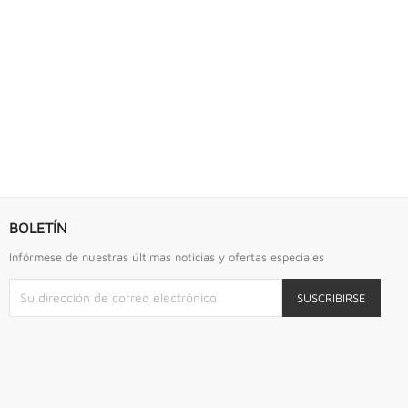
S URREA
LLAVE DE GOLPE 2.3/4" ACODADA 12PTS...
Llave De Golpe 2.3/4" Acodada 12Pts Urrea
BOLETÍN
Infórmese de nuestras últimas noticias y ofertas especiales