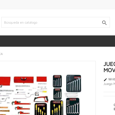

EA
JUE
MOV
Writ

Juego M