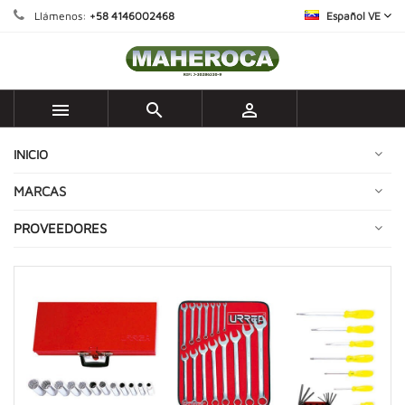
Llámenos:
+58 4146002468
Español VE



INICIO
MARCAS
PROVEEDORES