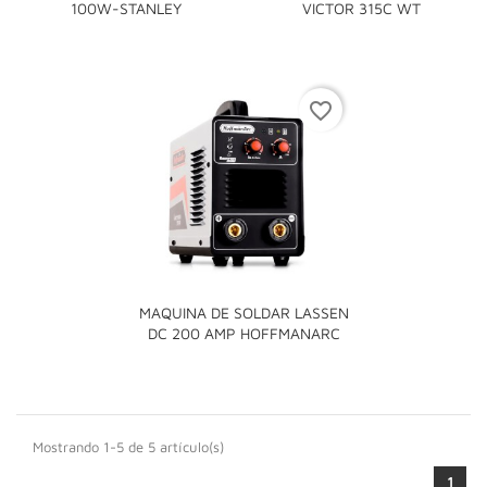
100W-STANLEY
VICTOR 315C WT
favorite_border
MAQUINA DE SOLDAR LASSEN
DC 200 AMP HOFFMANARC
Mostrando 1-5 de 5 artículo(s)
1