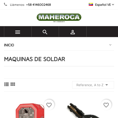
Llámenos:
+58 4146002468
Español VE



INICIO
MAQUINAS DE SOLDAR



Reference, A to Z
favorite_border
favorite_border