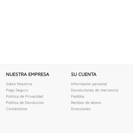
 COMBINADAS DE 1/4" X...
LLAVE DE GOLPE 3" ACODADA 12PT
ombinadas De 1/4" X 2" Urrea
Llave De Golpe 3" Acodada 12Pts Urrea
NUESTRA EMPRESA
SU CUENTA
Sobre Nosotros
Información personal
Pago Seguro
Devoluciones de mercancía
Política de Privacidad
Pedidos
Politica de Devolución
Recibos de abono
Contáctenos
Direcciones