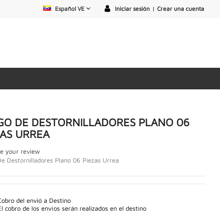
Español VE
Iniciar sesión
|
Crear una cuenta
GO DE DESTORNILLADORES PLANO 06
ZAS URREA
e your review
e Destornilladores Plano 06 Piezas Urrea
Cobro del envió a Destino
El cobro de los envíos serán realizados en el destino