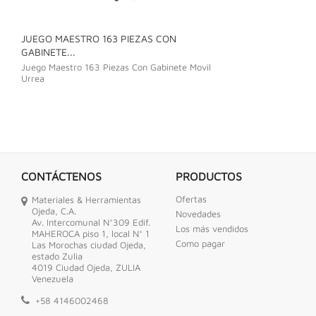
JUEGO MAESTRO 163 PIEZAS CON
JUEGO DE LLAVE
GABINETE...
Juego De Llave C
Juego Maestro 163 Piezas Con Gabinete Movil
Urrea
CONTÁCTENOS
PRODUCTOS
Ofertas
Materiales & Herramientas
Ojeda, C.A.
Novedades
Av. Intercomunal N°309 Edif.
Los más vendidos
MAHEROCA piso 1, local N° 1
Como pagar
Las Morochas ciudad Ojeda,
estado Zulia
4019 Ciudad Ojeda, ZULIA
Venezuela
+58 4146002468