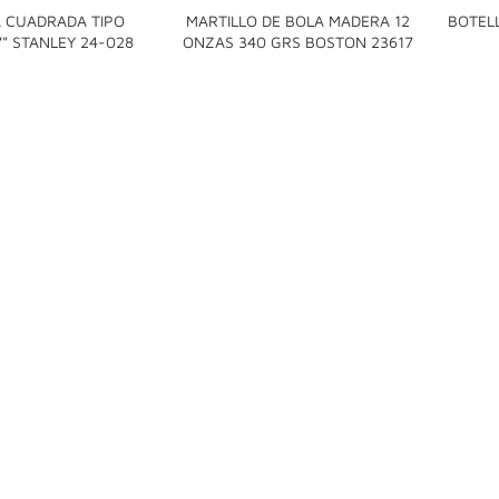
 CUADRADA TIPO
MARTILLO DE BOLA MADERA 12
BOTELL


" STANLEY 24-028
ONZAS 340 GRS BOSTON 23617