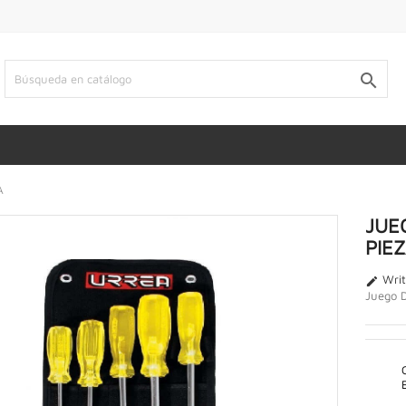

A
JUE
PIE
Writ

Juego D