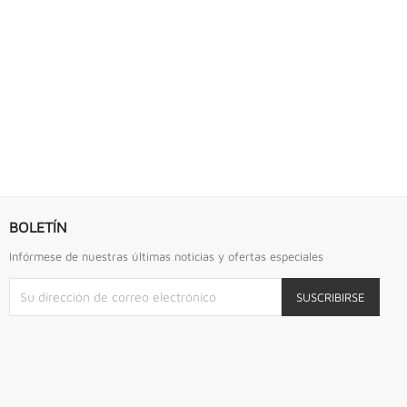
S URREA
LLAVE DE GOLPE 2.3/4" ACODADA 12PTS...
Llave De Golpe 2.3/4" Acodada 12Pts Urrea
BOLETÍN
Infórmese de nuestras últimas noticias y ofertas especiales