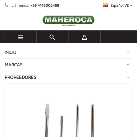
Llámenos:
+58 4146002468
Español VE



INICIO
MARCAS
PROVEEDORES