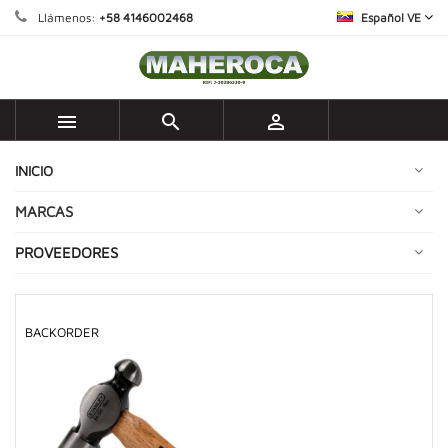
Llámenos:
+58 4146002468
Español VE



INICIO
MARCAS
PROVEEDORES
BACKORDER