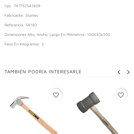
Upc: 747752541909
Fabricante: Stanley
Referencia: 54190
Dimensiones Alto, Ancho, Largo En Milimetros: 100X30x300
Peso En Kilogramos: 2
TAMBIÉN PODRÍA INTERESARLE
favorite_border
favorite_border