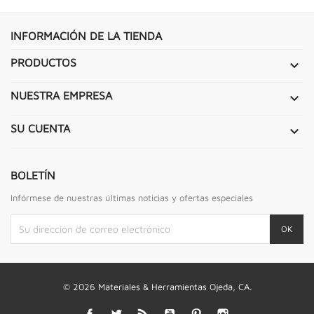
INFORMACIÓN DE LA TIENDA
PRODUCTOS

NUESTRA EMPRESA

SU CUENTA

BOLETÍN
Infórmese de nuestras últimas noticias y ofertas especiales
© 2026 Materiales & Herramientas Ojeda, CA.
Facebook
Twitter
Rss
YouTube
Pinterest
Instagram