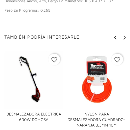
Dimensiones Ancho, Alto, Largo En Milimetros: 185 X 402 X 182
Peso En Kilogramos: 0.265
TAMBIÉN PODRÍA INTERESARLE
favorite_border
favorite_border
DESMALEZADORA ELECTRICA
NYLON PARA
600W DOMOSA
DESMALEZADORA CUADRADO-
NARANJA 3.3MM 10M