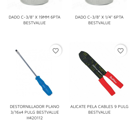
DADO C-3/8" X 19MM 6PTA
DADO C-3/8" X 1/4" 6PTA
BESTVALUE
BESTVALUE
favorite_border
favorite_border
DESTORNILLADOR PLANO
ALICATE PELA CABLES 9 PULG
3/16x4 PULG BESTVALUE
BESTVALUE
H420112