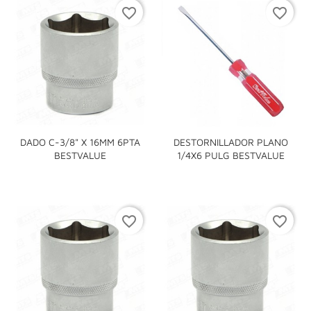
favorite_border
favorite_border
DADO C-3/8" X 16MM 6PTA
DESTORNILLADOR PLANO
BESTVALUE
1/4X6 PULG BESTVALUE
favorite_border
favorite_border