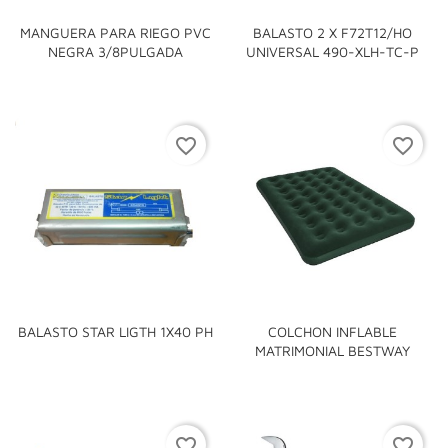
MANGUERA PARA RIEGO PVC
BALASTO 2 X F72T12/HO
NEGRA 3/8PULGADA
UNIVERSAL 490-XLH-TC-P
favorite_border
favorite_border
BALASTO STAR LIGTH 1X40 PH
COLCHON INFLABLE
MATRIMONIAL BESTWAY
favorite_border
favorite_border