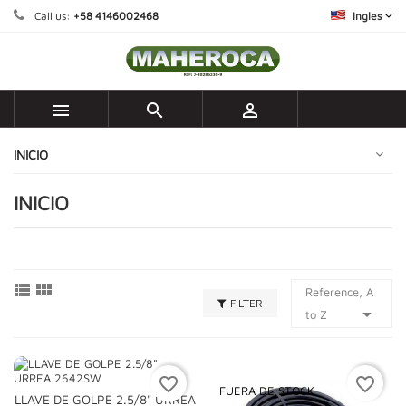
Call us:
+58 4146002468
ingles



INICIO
INICIO


Reference, A
FILTER

to Z
favorite_border
favorite_border
FUERA DE STOCK
LLAVE DE GOLPE 2.5/8" URREA