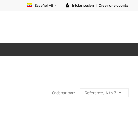
Español VE
Iniciar sesión
|
Crear una cuenta

Reference, A to Z
Ordenar por: