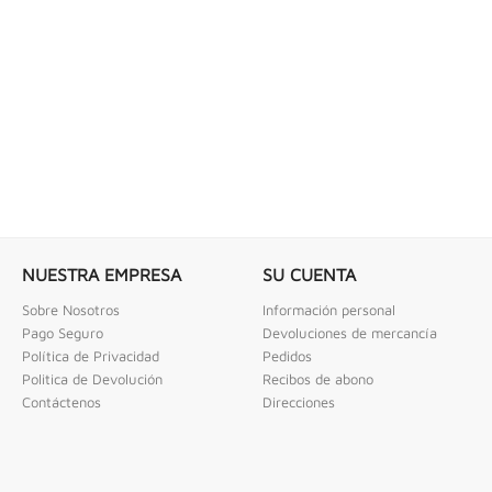
 COMBINADAS DE 1/4" X...
LLAVE DE GOLPE 3" ACODADA 12PT
ombinadas De 1/4" X 2" Urrea
Llave De Golpe 3" Acodada 12Pts Urrea
NUESTRA EMPRESA
SU CUENTA
Sobre Nosotros
Información personal
Pago Seguro
Devoluciones de mercancía
Política de Privacidad
Pedidos
Politica de Devolución
Recibos de abono
Contáctenos
Direcciones