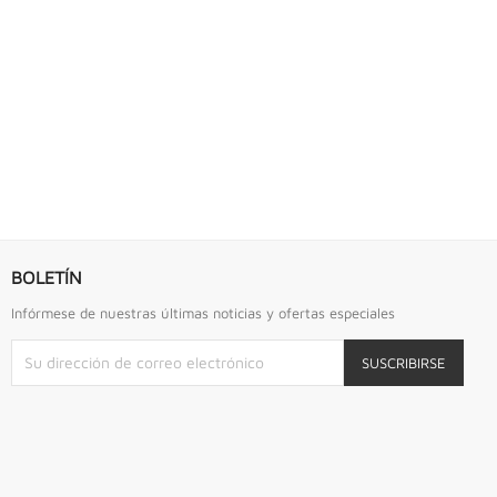
S URREA
LLAVE DE GOLPE 2.3/4" ACODADA 12PTS...
Llave De Golpe 2.3/4" Acodada 12Pts Urrea
BOLETÍN
Infórmese de nuestras últimas noticias y ofertas especiales