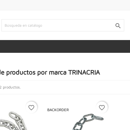

de productos por marca TRINACRIA
2 productos.
favorite_border
favorite_border
BACKORDER