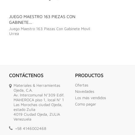
JUEGO MAESTRO 163 PIEZAS CON
JUEGO DE LLAVE
GABINETE...
Juego De Llave C
Juego Maestro 163 Piezas Con Gabinete Movil
Urrea
CONTÁCTENOS
PRODUCTOS
Ofertas
Materiales & Herramientas
Ojeda, C.A.
Novedades
Av. Intercomunal N°309 Edif.
Los más vendidos
MAHEROCA piso 1, local N° 1
Como pagar
Las Morochas ciudad Ojeda,
estado Zulia
4019 Ciudad Ojeda, ZULIA
Venezuela
+58 4146002468