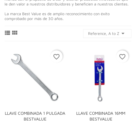
le den valor a nuestros distribuidores y beneficien a nuestros clientes.
La marca Best Value es de amplio reconocimiento con éxito
comprobado por más de 30 años.



Reference, A to Z
favorite_border
favorite_border
LLAVE COMBINADA 1 PULGADA
LLAVE COMBINADA 16MM
BESTVALUE
BESTVALUE