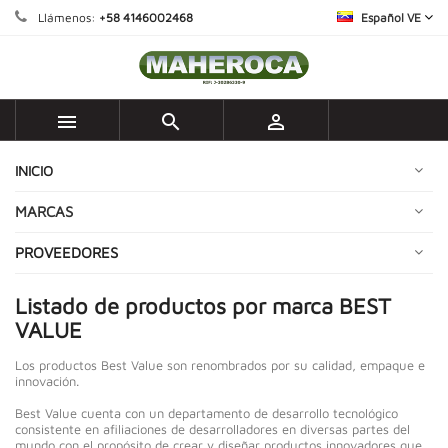
Llámenos:
+58 4146002468
Español VE



INICIO
MARCAS
PROVEEDORES
Listado de productos por marca BEST
VALUE
Los productos Best Value son renombrados por su calidad, empaque e
innovación.
Best Value cuenta con un departamento de desarrollo tecnológico
consistente en afiliaciones de desarrolladores en diversas partes del
mundo con el propósito de crear y diseñar productos innovadores que