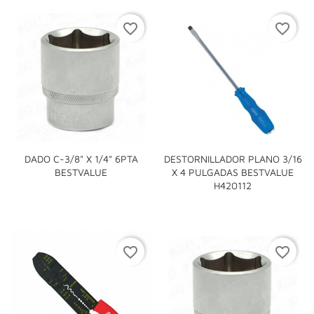
favorite_border
favorite_border
DADO C-3/8" X 1/4" 6PTA
DESTORNILLADOR PLANO 3/16
BESTVALUE
X 4 PULGADAS BESTVALUE
H420112
favorite_border
favorite_border