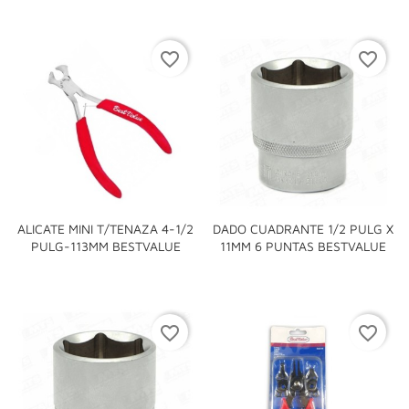
favorite_border
favorite_border
ALICATE MINI T/TENAZA 4-1/2
DADO CUADRANTE 1/2 PULG X
PULG-113MM BESTVALUE
11MM 6 PUNTAS BESTVALUE
favorite_border
favorite_border