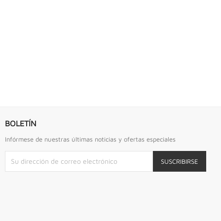
S URREA
LLAVE DE GOLPE 2.3/4" ACODADA 12PTS...
Llave De Golpe 2.3/4" Acodada 12Pts Urrea
BOLETÍN
Infórmese de nuestras últimas noticias y ofertas especiales