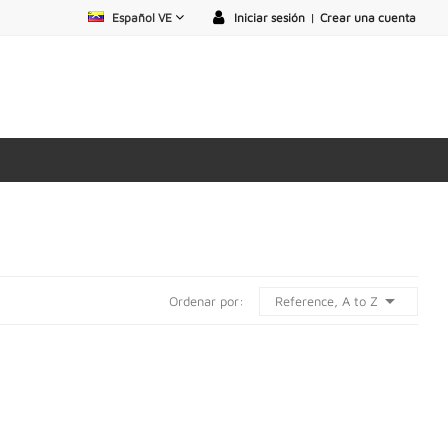
Español VE
Iniciar sesión
|
Crear una cuenta

Reference, A to Z
Ordenar por: