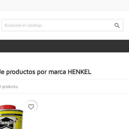

de productos por marca HENKEL
1 producto.
favorite_border