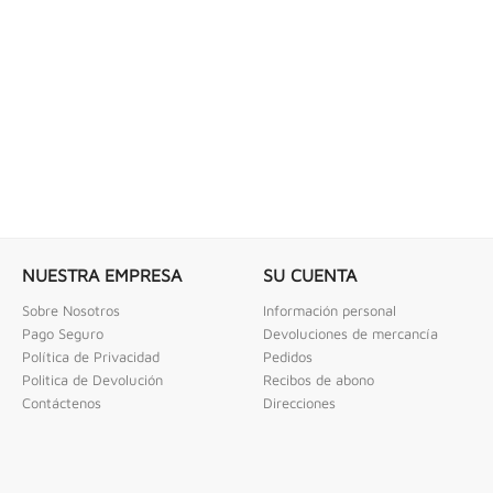
 COMBINADAS DE 1/4" X...
LLAVE DE GOLPE 3" ACODADA 12PT
ombinadas De 1/4" X 2" Urrea
Llave De Golpe 3" Acodada 12Pts Urrea
NUESTRA EMPRESA
SU CUENTA
Sobre Nosotros
Información personal
Pago Seguro
Devoluciones de mercancía
Política de Privacidad
Pedidos
Politica de Devolución
Recibos de abono
Contáctenos
Direcciones