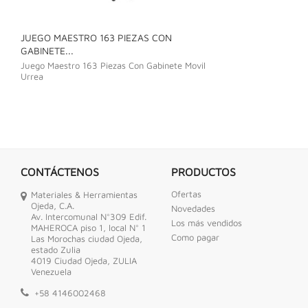
JUEGO MAESTRO 163 PIEZAS CON
JUEGO DE LLAVE
GABINETE...
Juego De Llave C
Juego Maestro 163 Piezas Con Gabinete Movil
Urrea
CONTÁCTENOS
PRODUCTOS
Ofertas
Materiales & Herramientas
Ojeda, C.A.
Novedades
Av. Intercomunal N°309 Edif.
Los más vendidos
MAHEROCA piso 1, local N° 1
Como pagar
Las Morochas ciudad Ojeda,
estado Zulia
4019 Ciudad Ojeda, ZULIA
Venezuela
+58 4146002468