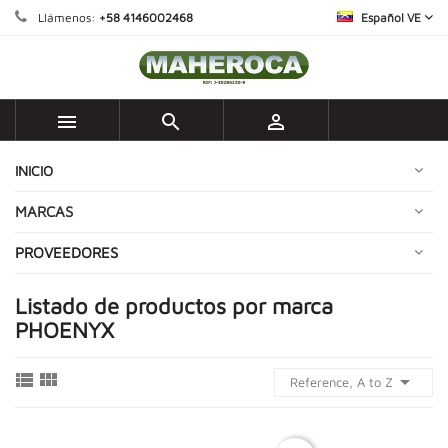
Llámenos:
+58 4146002468
Español VE



INICIO
MARCAS
PROVEEDORES
Listado de productos por marca
PHOENYX



Reference, A to Z