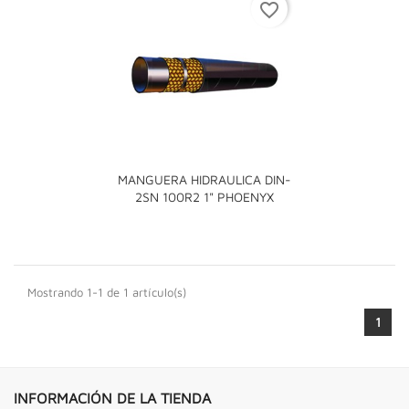
favorite_border
MANGUERA HIDRAULICA DIN-
2SN 100R2 1" PHOENYX
Mostrando 1-1 de 1 artículo(s)
1
INFORMACIÓN DE LA TIENDA