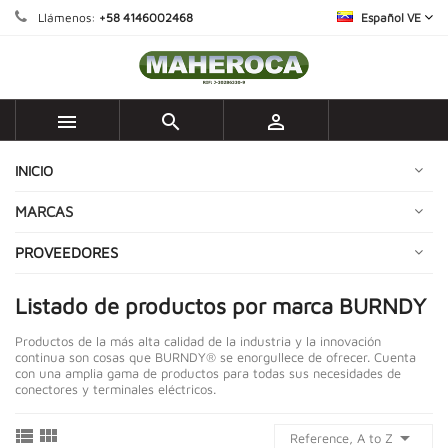
Llámenos:
+58 4146002468
Español VE



INICIO
MARCAS
PROVEEDORES
Listado de productos por marca BURNDY
Productos de la más alta calidad de la industria y la innovación
continua son cosas que BURNDY® se enorgullece de ofrecer. Cuenta
con una amplia gama de productos para todas sus necesidades de
conectores y terminales eléctricos.



Reference, A to Z