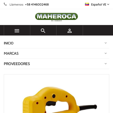
Llámenos:
+58 4146002468
Español VE



INICIO
MARCAS
PROVEEDORES