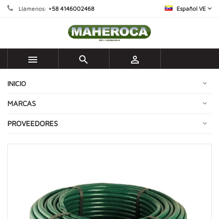
Llámenos:
+58 4146002468
Español VE



INICIO
MARCAS
PROVEEDORES