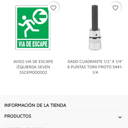
favorite_border
favorite_border
AVISO VIA DE ESCAPE
DADO CUADRANTE 1/2" X 1/4"
IZQUIERDA SEVEN
6 PUNTAS TORX PROTO 5441-
SSCEM000002
1/4
INFORMACIÓN DE LA TIENDA
PRODUCTOS
