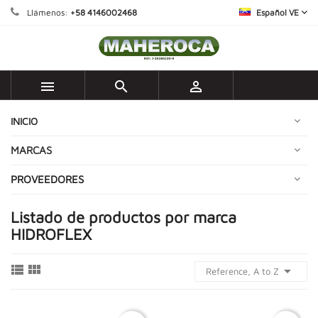
Llámenos:
+58 4146002468
Español VE



INICIO
MARCAS
PROVEEDORES
Listado de productos por marca
HIDROFLEX



Reference, A to Z