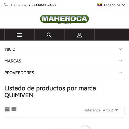
Llámenos:
+58 4146002468
Español VE



INICIO
MARCAS
PROVEEDORES
Listado de productos por marca
QUIMIVEN



Reference, A to Z