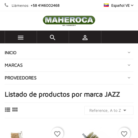
Llámenos:
+58 4146002468
Español VE



INICIO
MARCAS
PROVEEDORES
Listado de productos por marca JAZZ



Reference, A to Z
favorite_border
favorite_border