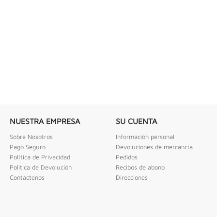
 COMBINADAS DE 1/4" X...
LLAVE DE GOLPE 3" ACODADA 12PT
ombinadas De 1/4" X 2" Urrea
Llave De Golpe 3" Acodada 12Pts Urrea
NUESTRA EMPRESA
SU CUENTA
Sobre Nosotros
Información personal
Pago Seguro
Devoluciones de mercancía
Política de Privacidad
Pedidos
Politica de Devolución
Recibos de abono
Contáctenos
Direcciones