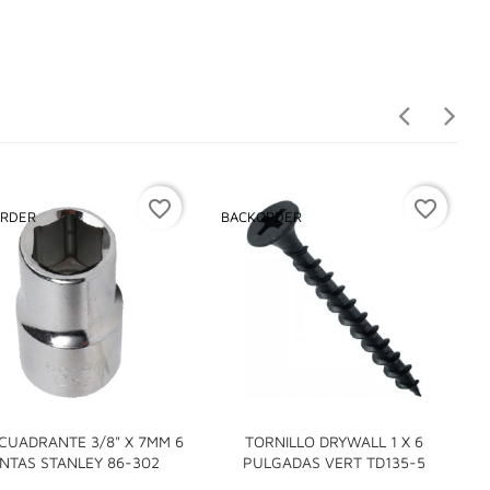
favorite_border
favorite_border
RDER
BACKORDER
CUADRANTE 3/8" X 7MM 6
TORNILLO DRYWALL 1 X 6


NTAS STANLEY 86-302
PULGADAS VERT TD135-5