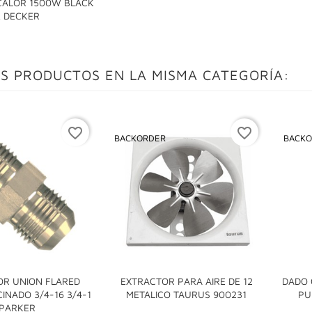
 CALOR 1500W BLACK

& DECKER
S PRODUCTOS EN LA MISMA CATEGORÍA:
favorite_border
favorite_border
BACKORDER
BACKO
R UNION FLARED
EXTRACTOR PARA AIRE DE 12
DADO 

INADO 3/4-16 3/4-1
METALICO TAURUS 900231
PU

PARKER