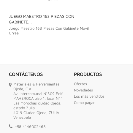
JUEGO MAESTRO 163 PIEZAS CON
JUEGO DE LLAVE
GABINETE...
Juego De Llave C
Juego Maestro 163 Piezas Con Gabinete Movil
Urrea
CONTÁCTENOS
PRODUCTOS
Ofertas
Materiales & Herramientas
Ojeda, C.A.
Novedades
Av. Intercomunal N°309 Edif.
Los más vendidos
MAHEROCA piso 1, local N° 1
Como pagar
Las Morochas ciudad Ojeda,
estado Zulia
4019 Ciudad Ojeda, ZULIA
Venezuela
+58 4146002468