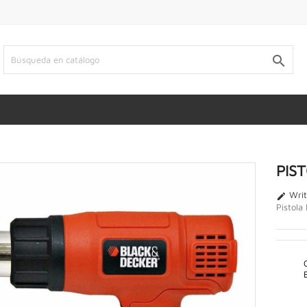

PIS
Writ

Pistola