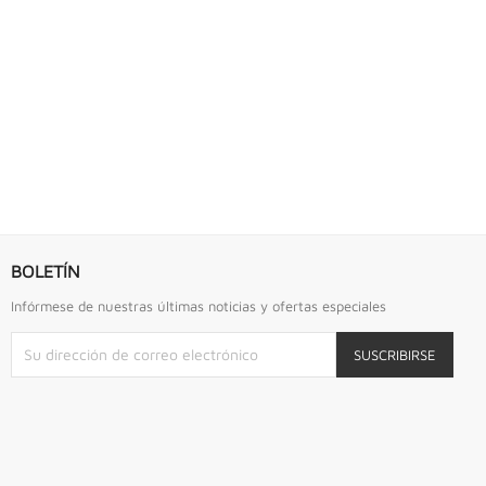
S URREA
LLAVE DE GOLPE 2.3/4" ACODADA 12PTS...
Llave De Golpe 2.3/4" Acodada 12Pts Urrea
BOLETÍN
Infórmese de nuestras últimas noticias y ofertas especiales