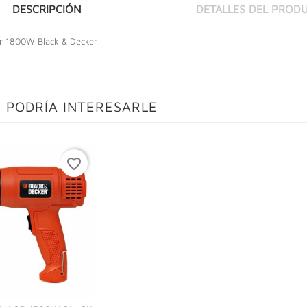
DESCRIPCIÓN
DETALLES DEL PROD
or 1800W Black & Decker
 PODRÍA INTERESARLE
favorite_border