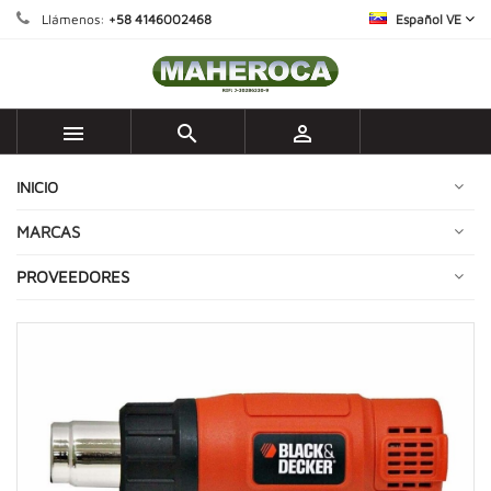
Llámenos:
+58 4146002468
Español VE



INICIO
MARCAS
PROVEEDORES