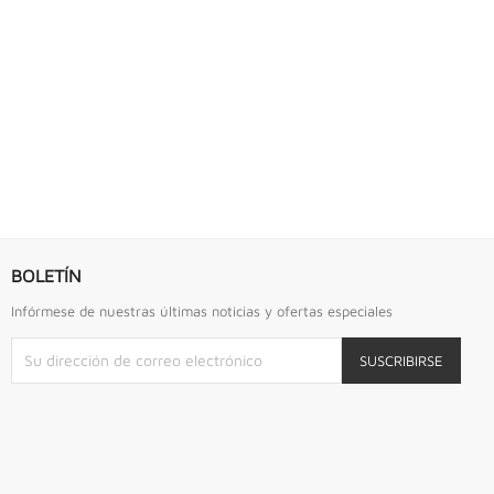
S URREA
LLAVE DE GOLPE 2.3/4" ACODADA 12PTS...
Llave De Golpe 2.3/4" Acodada 12Pts Urrea
BOLETÍN
Infórmese de nuestras últimas noticias y ofertas especiales