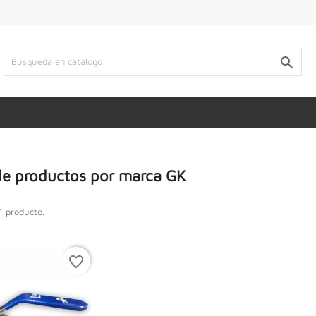

de productos por marca GK
1 producto.
favorite_border