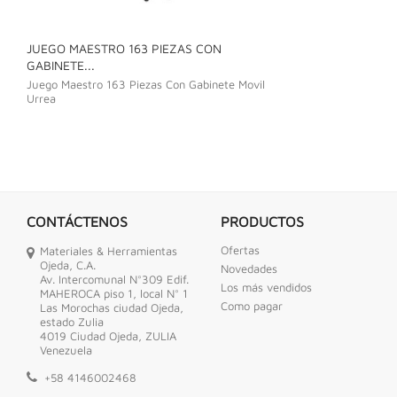
JUEGO MAESTRO 163 PIEZAS CON
JUEGO DE LLAVE
GABINETE...
Juego De Llave C
Juego Maestro 163 Piezas Con Gabinete Movil
Urrea
CONTÁCTENOS
PRODUCTOS
Ofertas
Materiales & Herramientas
Ojeda, C.A.
Novedades
Av. Intercomunal N°309 Edif.
Los más vendidos
MAHEROCA piso 1, local N° 1
Como pagar
Las Morochas ciudad Ojeda,
estado Zulia
4019 Ciudad Ojeda, ZULIA
Venezuela
+58 4146002468