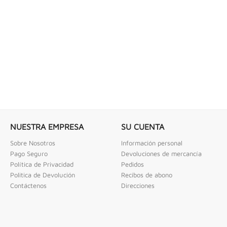
 COMBINADAS DE 1/4" X...
LLAVE DE GOLPE 3" ACODADA 12PT
ombinadas De 1/4" X 2" Urrea
Llave De Golpe 3" Acodada 12Pts Urrea
NUESTRA EMPRESA
SU CUENTA
Sobre Nosotros
Información personal
Pago Seguro
Devoluciones de mercancía
Política de Privacidad
Pedidos
Politica de Devolución
Recibos de abono
Contáctenos
Direcciones