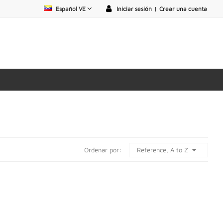
Español VE
Iniciar sesión
|
Crear una cuenta

Reference, A to Z
Ordenar por: