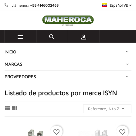
Llámenos:
+58 4146002468
Español VE



INICIO
MARCAS
PROVEEDORES
Listado de productos por marca ISYN



Reference, A to Z
favorite_border
favorite_border