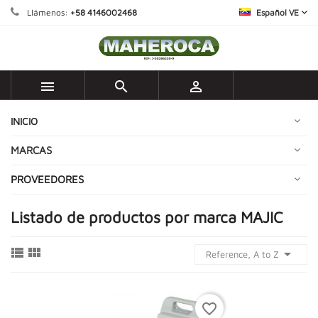
Llámenos:
+58 4146002468
Español VE



INICIO
MARCAS
PROVEEDORES
Listado de productos por marca MAJIC



Reference, A to Z
favorite_border