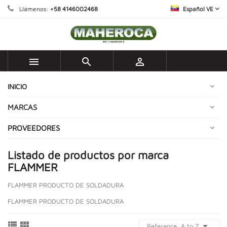
Llámenos:
+58 4146002468
Español VE



INICIO
MARCAS
PROVEEDORES
Listado de productos por marca
FLAMMER
FLAMMER PRODUCTO DE SOLDADURA
FLAMMER PRODUCTO DE SOLDADURA



Reference, A to Z