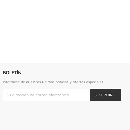
S URREA
LLAVE DE GOLPE 2.3/4" ACODADA 12PTS...
Llave De Golpe 2.3/4" Acodada 12Pts Urrea
BOLETÍN
Infórmese de nuestras últimas noticias y ofertas especiales