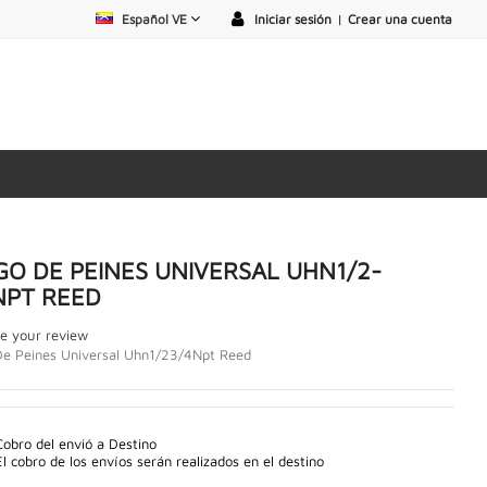
Español VE
Iniciar sesión
|
Crear una cuenta
GO DE PEINES UNIVERSAL UHN1/2-
NPT REED
e your review
De Peines Universal Uhn1/23/4Npt Reed
Cobro del envió a Destino
El cobro de los envíos serán realizados en el destino