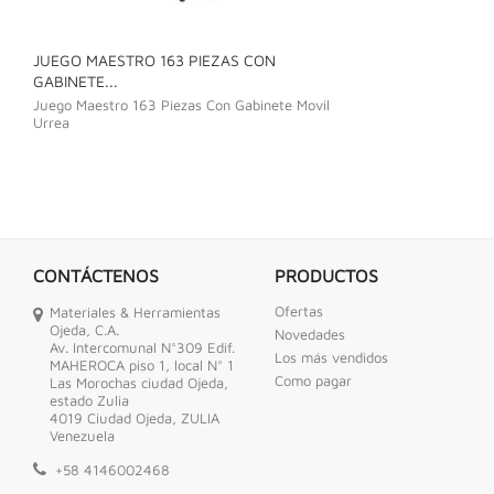
JUEGO MAESTRO 163 PIEZAS CON
JUEGO DE LLAVE
GABINETE...
Juego De Llave C
Juego Maestro 163 Piezas Con Gabinete Movil
Urrea
CONTÁCTENOS
PRODUCTOS
Ofertas
Materiales & Herramientas
Ojeda, C.A.
Novedades
Av. Intercomunal N°309 Edif.
Los más vendidos
MAHEROCA piso 1, local N° 1
Como pagar
Las Morochas ciudad Ojeda,
estado Zulia
4019 Ciudad Ojeda, ZULIA
Venezuela
+58 4146002468