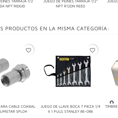
EINES TARRAJA 1/2
JUEGO DE PEINES TARRAJA 1/2"
JUEGO


DA NPT RIDGID
NPT R12DN REED
S PRODUCTOS EN LA MISMA CATEGORÍA:
favorite_border
favorite_border
ARA CABLE COAXIAL
JUEGO DE LLAVE BOCA 7 PIEZA 1/4
TIMBRE


LUMISTAR SPL04
X 1 PULG STANLEY 86-086