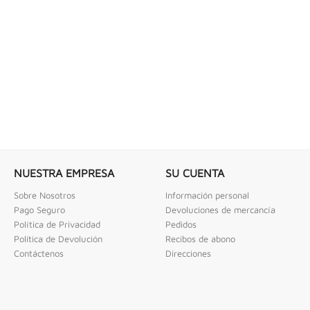
 COMBINADAS DE 1/4" X...
LLAVE DE GOLPE 3" ACODADA 12PT
ombinadas De 1/4" X 2" Urrea
Llave De Golpe 3" Acodada 12Pts Urrea
NUESTRA EMPRESA
SU CUENTA
Sobre Nosotros
Información personal
Pago Seguro
Devoluciones de mercancía
Política de Privacidad
Pedidos
Politica de Devolución
Recibos de abono
Contáctenos
Direcciones