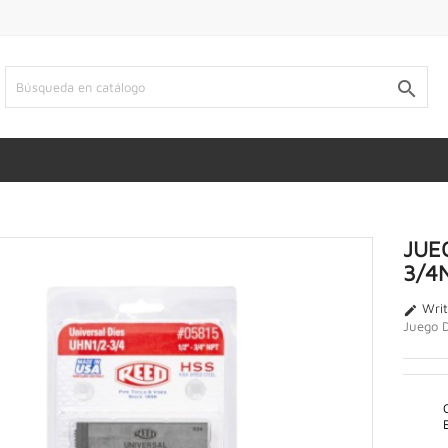

JUE
3/4
Writ

Juego 