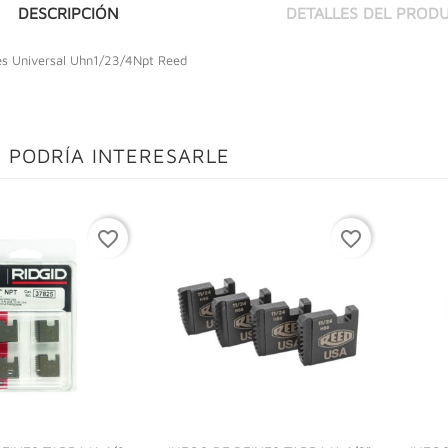
DESCRIPCIÓN
DETALLES DEL PROD
es Universal Uhn1/23/4Npt Reed
 PODRÍA INTERESARLE
favorite_border
favorite_border