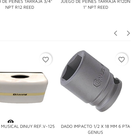
 DE PEINES TARRAJA 3/4"
JUEGO DE PEINES TARRAJA R12DN
J


NPT R12 REED
1" NPT REED
favorite_border
favorite_border

 MUSICAL DINUY REF.V-125
DADO IMPACTO 1/2 X 18 MM 6 PTA

GENIUS