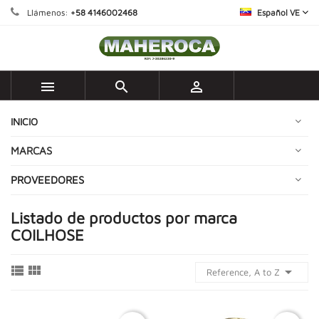
Llámenos:
+58 4146002468
Español VE



INICIO
MARCAS
PROVEEDORES
Listado de productos por marca
COILHOSE



Reference, A to Z