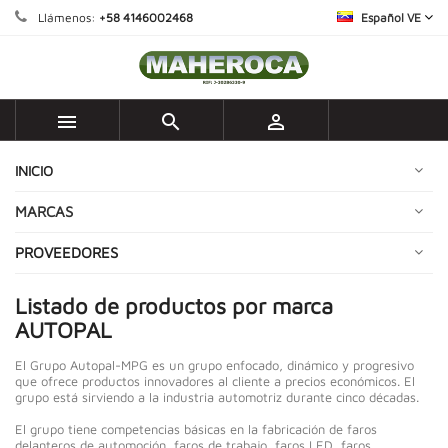
Llámenos:
+58 4146002468
Español VE



INICIO
MARCAS
PROVEEDORES
Listado de productos por marca
AUTOPAL
El Grupo Autopal-MPG es un grupo enfocado, dinámico y progresivo
que ofrece productos innovadores al cliente a precios económicos. El
grupo está sirviendo a la industria automotriz durante cinco décadas.
El grupo tiene competencias básicas en la fabricación de faros
delanteros de automoción, faros de trabajo, faros LED, faros