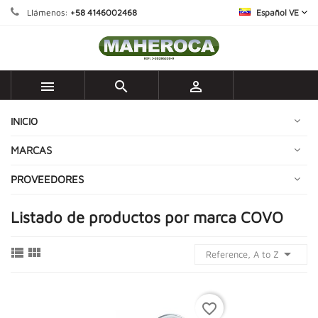
Llámenos:
+58 4146002468
Español VE



INICIO
MARCAS
PROVEEDORES
Listado de productos por marca COVO



Reference, A to Z
favorite_border