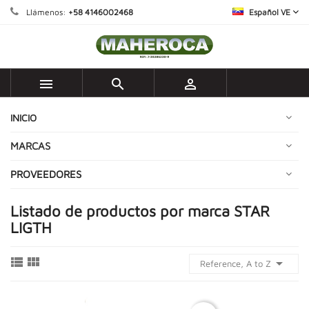
Llámenos:
+58 4146002468
Español VE



INICIO
MARCAS
PROVEEDORES
Listado de productos por marca STAR
LIGTH



Reference, A to Z