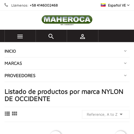
Llámenos:
+58 4146002468
Español VE



INICIO
MARCAS
PROVEEDORES
Listado de productos por marca NYLON
DE OCCIDENTE



Reference, A to Z