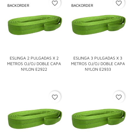
favorite_border
favorite_border
BACKORDER
BACKORDER
ESLINGA 2 PULGADAS X 2
ESLINGA 3 PULGADAS X 3
METROS OJ/OJ DOBLE CAPA
METROS OJ/OJ DOBLE CAPA
NYLON E2922
NYLON E2933
favorite_border
favorite_border