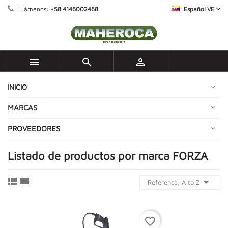
Llámenos:
+58 4146002468
Español VE



INICIO
MARCAS
PROVEEDORES
Listado de productos por marca FORZA



Reference, A to Z
favorite_border