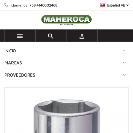
Llámenos:
+58 4146002468
Español VE



INICIO
MARCAS
PROVEEDORES