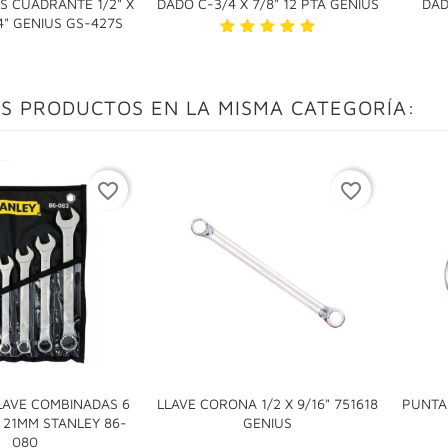
S CUADRANTE 1/2" X
DADO C-3/4 X 7/8" 12 PTA GENIUS
DAD

1/4" GENIUS GS-427S
S PRODUCTOS EN LA MISMA CATEGORÍA:
favorite_border
favorite_border
LAVE COMBINADAS 6
LLAVE CORONA 1/2 X 9/16" 751618
PUNTA 

X 21MM STANLEY 86-
GENIUS

080