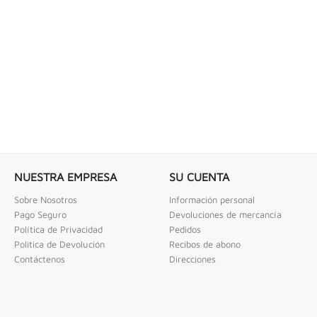
 COMBINADAS DE 1/4" X...
LLAVE DE GOLPE 3" ACODADA 12PT
ombinadas De 1/4" X 2" Urrea
Llave De Golpe 3" Acodada 12Pts Urrea
NUESTRA EMPRESA
SU CUENTA
Sobre Nosotros
Información personal
Pago Seguro
Devoluciones de mercancía
Política de Privacidad
Pedidos
Politica de Devolución
Recibos de abono
Contáctenos
Direcciones