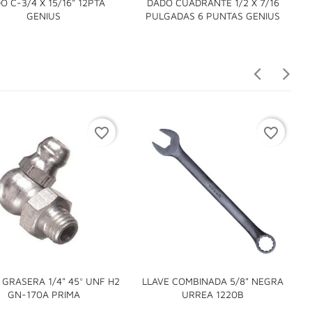
O C-3/4 X 15/16" 12PTA
DADO CUADRANTE 1/2 X 7/16
D


GENIUS
PULGADAS 6 PUNTAS GENIUS
favorite_border
favorite_border
GRASERA 1/4" 45° UNF H2
LLAVE COMBINADA 5/8" NEGRA


GN-170A PRIMA
URREA 1220B