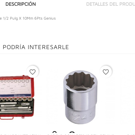
DESCRIPCIÓN
DETALLES DEL PROD
e 1/2 Pulg X 10Mm 6Pts Genius
 PODRÍA INTERESARLE
favorite_border
favorite_border
