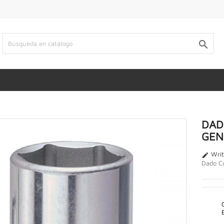

DAD
GEN
Writ

Dado C