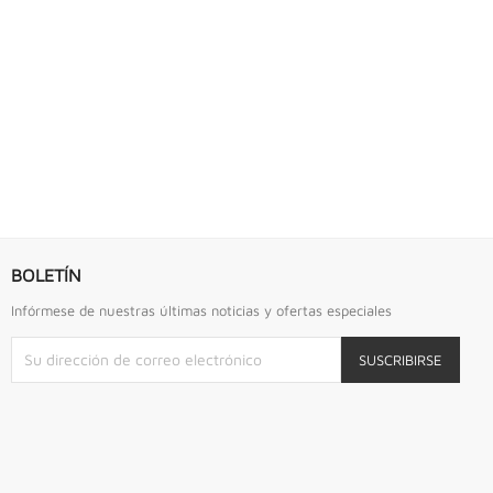
S URREA
LLAVE DE GOLPE 2.3/4" ACODADA 12PTS...
Llave De Golpe 2.3/4" Acodada 12Pts Urrea
BOLETÍN
Infórmese de nuestras últimas noticias y ofertas especiales