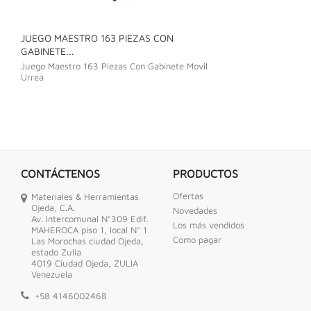
JUEGO MAESTRO 163 PIEZAS CON
JUEGO DE LLAVE
GABINETE...
Juego De Llave C
Juego Maestro 163 Piezas Con Gabinete Movil
Urrea
CONTÁCTENOS
PRODUCTOS
Ofertas
Materiales & Herramientas
Ojeda, C.A.
Novedades
Av. Intercomunal N°309 Edif.
Los más vendidos
MAHEROCA piso 1, local N° 1
Como pagar
Las Morochas ciudad Ojeda,
estado Zulia
4019 Ciudad Ojeda, ZULIA
Venezuela
+58 4146002468