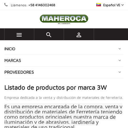
Llámenos:
+58 4146002468
Español VE



INICIO
MARCAS
PROVEEDORES
Listado de productos por marca 3W
Empresa dedicada a la venta y distribución de materiales de ferretería.
Es una empresa encargada de la compra, venta y
distribución de materiales de Ferretería teniendo
como productos principales nuestra marca de
iluminación
y de abrasivos, jardinería y
materiales de uso tradicional.