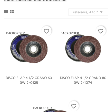



Reference, A to Z
favorite_border
favorite_border
BACKORDER
BACKORDER
DISCO FLAP 4 1/2 GRANO 60
DISCO FLAP 4 1/2 GRANO 80
3W 2-0125
3W 2-1074
favorite_border
BACKORDER