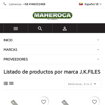
Llámenos:
+58 4146002468
Español VE



INICIO
MARCAS
PROVEEDORES
Listado de productos por marca J.K.FILES



Reference, A to Z
favorite_border
favorite_border