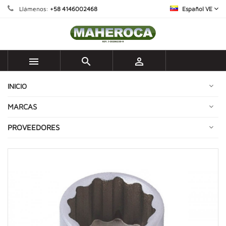
Llámenos:
+58 4146002468
Español VE



INICIO
MARCAS
PROVEEDORES