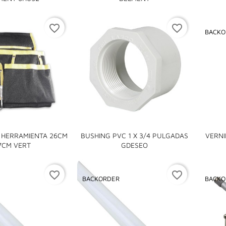
favorite_border
favorite_border
BACKO
 HERRAMIENTA 26CM
BUSHING PVC 1 X 3/4 PULGADAS
VERNI


7CM VERT
GDESEO
favorite_border
favorite_border
BACKORDER
BACKO