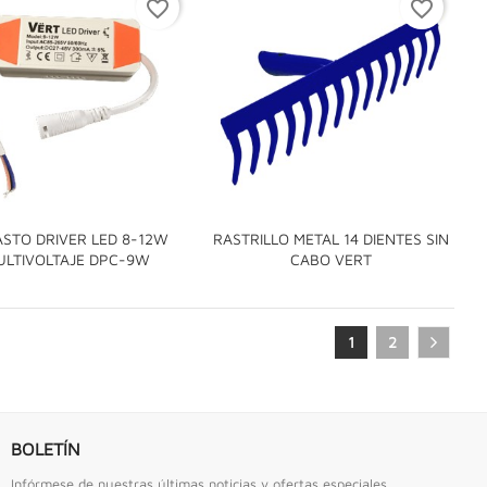
favorite_border
favorite_border
S URREA
LLAVE DE GOLPE 2.3/4" ACODADA 12PTS...
Llave De Golpe 2.3/4" Acodada 12Pts Urrea
STO DRIVER LED 8-12W
RASTRILLO METAL 14 DIENTES SIN


ULTIVOLTAJE DPC-9W
CABO VERT
1
2
BOLETÍN
Infórmese de nuestras últimas noticias y ofertas especiales