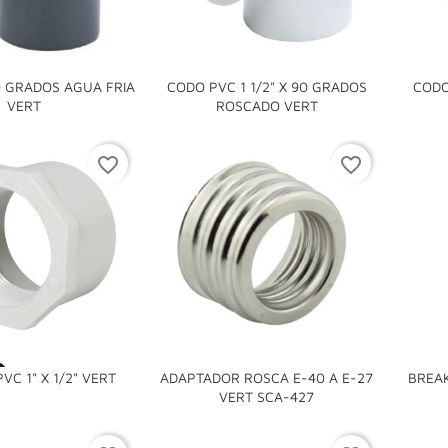
0 GRADOS AGUA FRIA
CODO PVC 1 1/2" X 90 GRADOS
CODO


VERT
ROSCADO VERT
favorite_border
favorite_border
favorite_border

VC 1" X 1/2" VERT
ADAPTADOR ROSCA E-40 A E-27
BREAK

VERT SCA-427