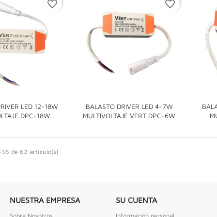
favorite_border
favorite_border
 COMBINADAS DE 1/4" X...
LLAVE DE GOLPE 3" ACODADA 12PT
ombinadas De 1/4" X 2" Urrea
Llave De Golpe 3" Acodada 12Pts Urrea
RIVER LED 12-18W
BALASTO DRIVER LED 4-7W
BALA


OLTAJE DPC-18W
MULTIVOLTAJE VERT DPC-6W
M
36 de 62 artículo(s)
NUESTRA EMPRESA
SU CUENTA
Sobre Nosotros
Información personal