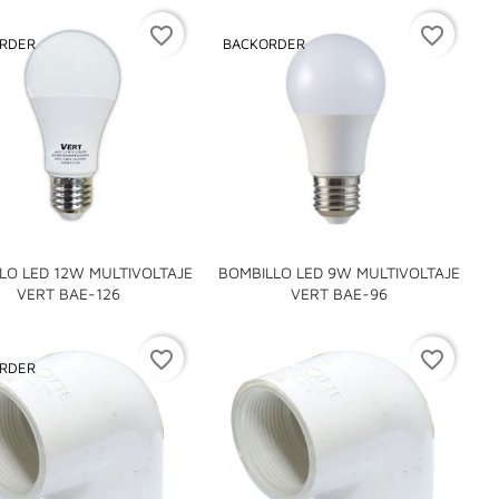
favorite_border
favorite_border
RDER
BACKORDER
LO LED 12W MULTIVOLTAJE
BOMBILLO LED 9W MULTIVOLTAJE


VERT BAE-126
VERT BAE-96
favorite_border
favorite_border
RDER