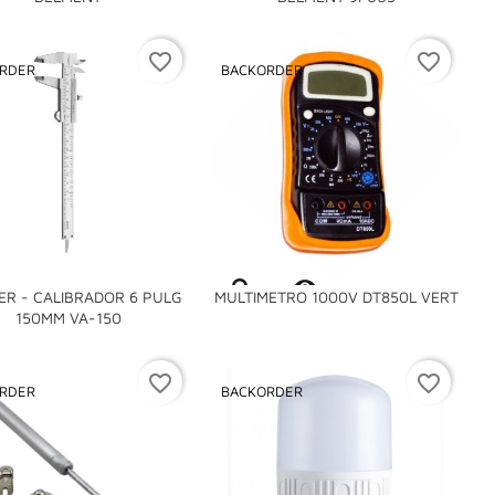
favorite_border
favorite_border
RDER
BACKORDER

ER - CALIBRADOR 6 PULG
MULTIMETRO 1000V DT850L VERT

150MM VA-150
favorite_border
favorite_border
RDER
BACKORDER