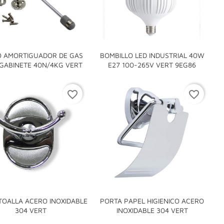
 AMORTIGUADOR DE GAS
BOMBILLO LED INDUSTRIAL 40W


GABINETE 40N/4KG VERT
E27 100-265V VERT 9EG86
favorite_border
favorite_border
TOALLA ACERO INOXIDABLE
PORTA PAPEL HIGIENICO ACERO


304 VERT
INOXIDABLE 304 VERT