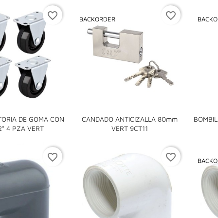
favorite_border
favorite_border
BACKORDER
BACKO
TORIA DE GOMA CON
CANDADO ANTICIZALLA 80mm
BOMBIL


2" 4 PZA VERT
VERT 9CT11
favorite_border
favorite_border
BACKO