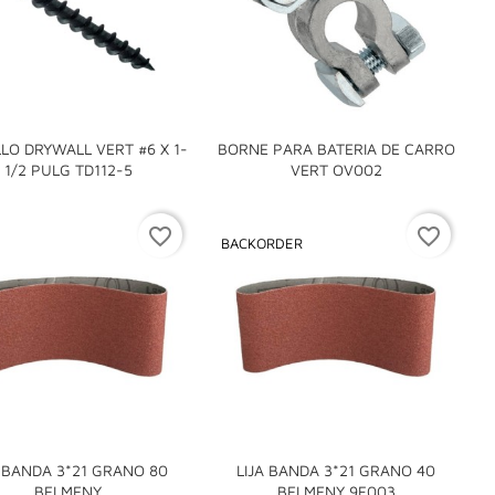
LO DRYWALL VERT #6 X 1-
BORNE PARA BATERIA DE CARRO


1/2 PULG TD112-5
VERT OV002
favorite_border
favorite_border
BACKORDER
A BANDA 3*21 GRANO 80
LIJA BANDA 3*21 GRANO 40


BELMENY
BELMENY 9F003