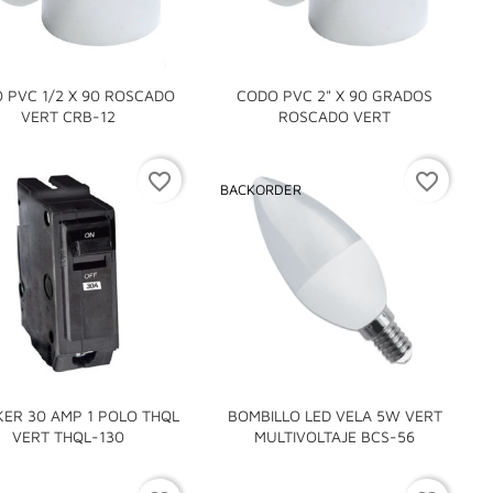
 PVC 1/2 X 90 ROSCADO
CODO PVC 2" X 90 GRADOS


VERT CRB-12
ROSCADO VERT
favorite_border
favorite_border
BACKORDER
favorite_border
favorite_border
ER 30 AMP 1 POLO THQL
BOMBILLO LED VELA 5W VERT


VERT THQL-130
MULTIVOLTAJE BCS-56