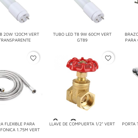
T8 20W 120CM VERT
TUBO LED T8 9W 60CM VERT
BRAZO


 TRANSPARENTE
GT89
PARA 
favorite_border
favorite_border

A FLEXIBLE PARA
LLAVE DE COMPUERTA 1/2" VERT
PORTA 

FONICA 1.75M VERT