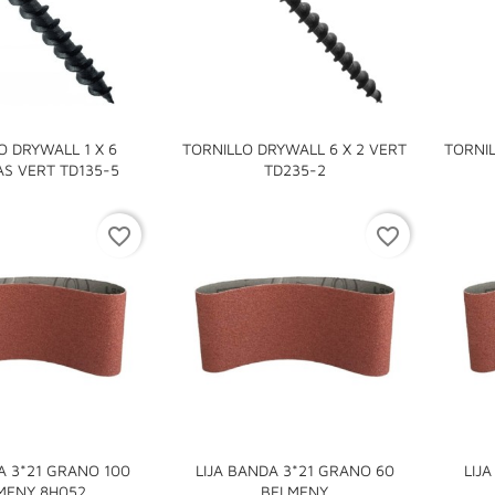
O DRYWALL 1 X 6
TORNILLO DRYWALL 6 X 2 VERT
TORNIL


S VERT TD135-5
TD235-2
favorite_border
favorite_border
A 3*21 GRANO 100
LIJA BANDA 3*21 GRANO 60
LIJ


MENY 8H052
BELMENY