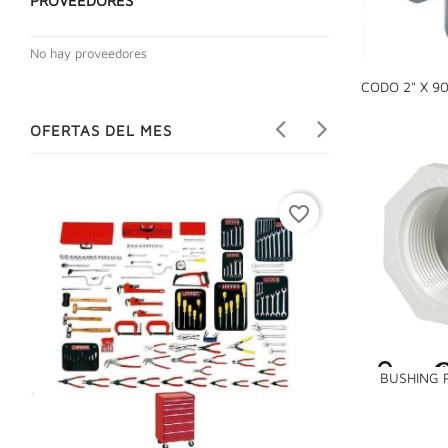
PROVEEDORES
No hay proveedores
CODO 2" X 9
OFERTAS DEL MES
favorite_border
BUSHING P