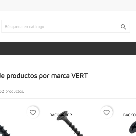

de productos por marca VERT
62 productos.
favorite_border
favorite_border
BACKORDER
BACKO